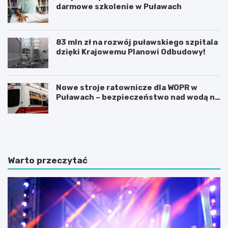
darmowe szkolenie w Puławach
83 mln zł na rozwój puławskiego szpitala
dzięki Krajowemu Planowi Odbudowy!
Nowe stroje ratownicze dla WOPR w
Puławach – bezpieczeństwo nad wodą na
pierwszym miejscu!
O
J
d
u
k
b
r
i
y
l
Warto przeczytać
j
e
n
u
i
s
e
z
z
1
n
0
a
0
n
-