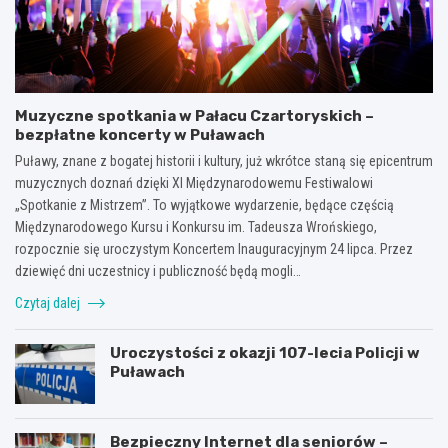
Muzyczne spotkania w Pałacu Czartoryskich –
bezpłatne koncerty w Puławach
Puławy, znane z bogatej historii i kultury, już wkrótce staną się epicentrum
muzycznych doznań dzięki XI Międzynarodowemu Festiwalowi
„Spotkanie z Mistrzem”. To wyjątkowe wydarzenie, będące częścią
Międzynarodowego Kursu i Konkursu im. Tadeusza Wrońskiego,
rozpocznie się uroczystym Koncertem Inauguracyjnym 24 lipca. Przez
dziewięć dni uczestnicy i publiczność będą mogli…
Czytaj dalej
Uroczystości z okazji 107-lecia Policji w
Puławach
Bezpieczny Internet dla seniorów –