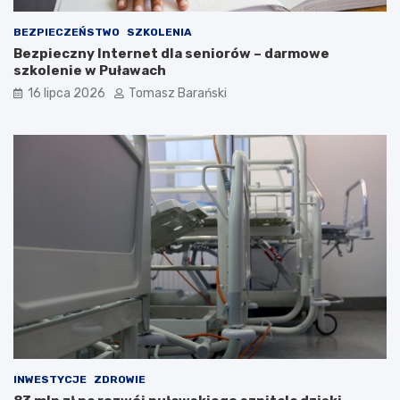
c
i
BEZPIECZEŃSTWO
SZKOLENIA
Bezpieczny Internet dla seniorów – darmowe
szkolenie w Puławach
16 lipca 2026
Tomasz Barański
INWESTYCJE
ZDROWIE