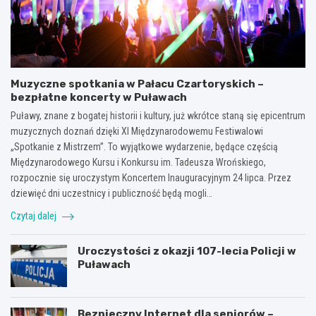
Muzyczne spotkania w Pałacu Czartoryskich –
bezpłatne koncerty w Puławach
Puławy, znane z bogatej historii i kultury, już wkrótce staną się epicentrum
muzycznych doznań dzięki XI Międzynarodowemu Festiwalowi
„Spotkanie z Mistrzem”. To wyjątkowe wydarzenie, będące częścią
Międzynarodowego Kursu i Konkursu im. Tadeusza Wrońskiego,
rozpocznie się uroczystym Koncertem Inauguracyjnym 24 lipca. Przez
dziewięć dni uczestnicy i publiczność będą mogli…
Czytaj dalej
Uroczystości z okazji 107-lecia Policji w
Puławach
Bezpieczny Internet dla seniorów –