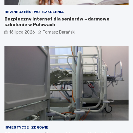
ś
c
i
BEZPIECZEŃSTWO
SZKOLENIA
Bezpieczny Internet dla seniorów – darmowe
szkolenie w Puławach
16 lipca 2026
Tomasz Barański
INWESTYCJE
ZDROWIE