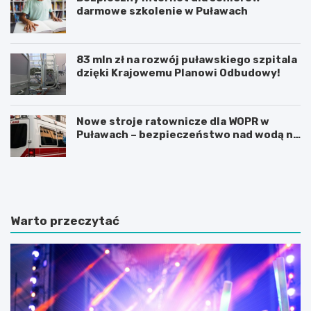
darmowe szkolenie w Puławach
83 mln zł na rozwój puławskiego szpitala
dzięki Krajowemu Planowi Odbudowy!
Nowe stroje ratownicze dla WOPR w
Puławach – bezpieczeństwo nad wodą na
pierwszym miejscu!
O
J
d
u
k
b
r
i
y
l
Warto przeczytać
j
e
n
u
i
s
e
z
z
1
n
0
a
0