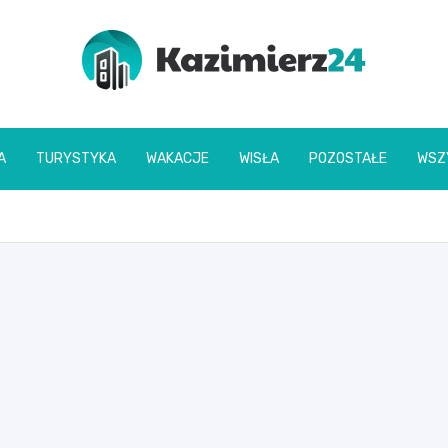
kazimierz24.pl
A
TURYSTYKA
WAKACJE
WISŁA
POZOSTAŁE
WSZ