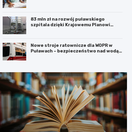
83 mln zł na rozwój puławskiego
szpitala dzięki Krajowemu Planowi
Odbudowy!
Nowe stroje ratownicze dla WOPR w
Puławach – bezpieczeństwo nad wodą
na pierwszym miejscu!