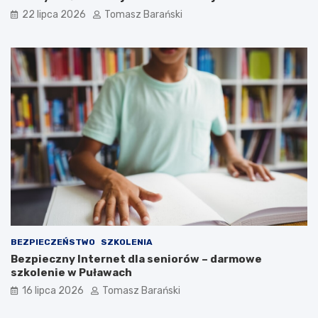
n
ż
22 lipca 2026
Tomasz Barański
ą
b
P
a
a
d
w
l
ł
a
o
S
w
p
s
o
k
ł
ą
e
c
z
n
o
ś
c
i
BEZPIECZEŃSTWO
SZKOLENIA
Bezpieczny Internet dla seniorów – darmowe
szkolenie w Puławach
16 lipca 2026
Tomasz Barański