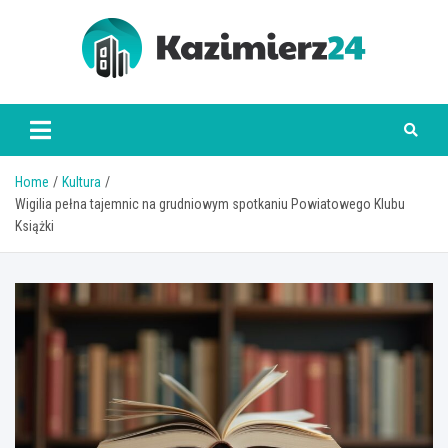
Skip
to
content
kazimierz24.pl
Home
Kultura
Wigilia pełna tajemnic na grudniowym spotkaniu Powiatowego Klubu
Książki