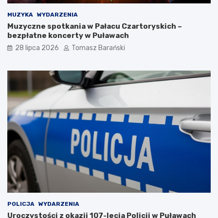
i
P
c
B
MUZYKA
WYDARZENIA
e
o
Muzyczne spotkania w Pałacu Czartoryskich –
K
c
bezpłatne koncerty w Puławach
a
h
28 lipca 2026
Tomasz Barański
z
o
i
t
m
n
i
i
e
c
r
a
z
:
a
T
D
r
o
a
l
d
n
y
e
c
g
j
o
a
z
i
H
S
POLICJA
WYDARZENIA
a
ł
Uroczystości z okazji 107-lecia Policji w Puławach
n
u