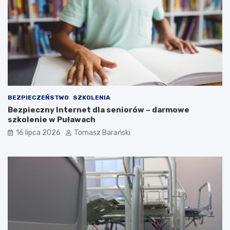
s
o
k
ł
ą
e
c
z
n
o
ś
c
i
BEZPIECZEŃSTWO
SZKOLENIA
Bezpieczny Internet dla seniorów – darmowe
szkolenie w Puławach
16 lipca 2026
Tomasz Barański