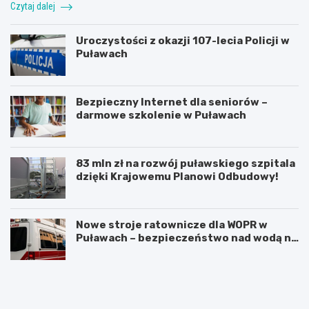
Czytaj dalej
Uroczystości z okazji 107-lecia Policji w
Puławach
Bezpieczny Internet dla seniorów –
darmowe szkolenie w Puławach
83 mln zł na rozwój puławskiego szpitala
dzięki Krajowemu Planowi Odbudowy!
Nowe stroje ratownicze dla WOPR w
Puławach – bezpieczeństwo nad wodą na
pierwszym miejscu!
O
J
d
u
k
b
r
i