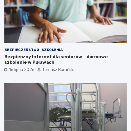
k
ł
ą
e
c
z
n
o
ś
c
i
BEZPIECZEŃSTWO
SZKOLENIA
Bezpieczny Internet dla seniorów – darmowe
szkolenie w Puławach
16 lipca 2026
Tomasz Barański