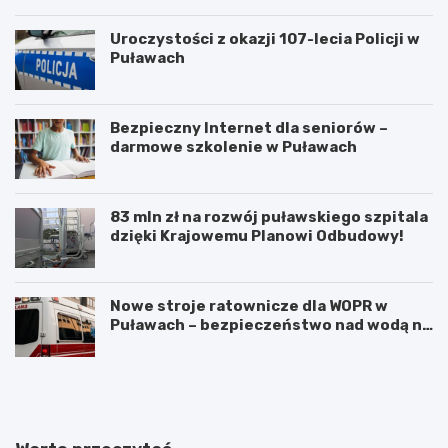
Uroczystości z okazji 107-lecia Policji w
Puławach
Bezpieczny Internet dla seniorów –
darmowe szkolenie w Puławach
83 mln zł na rozwój puławskiego szpitala
dzięki Krajowemu Planowi Odbudowy!
Nowe stroje ratownicze dla WOPR w
Puławach – bezpieczeństwo nad wodą na
pierwszym miejscu!
O
J
d
u
k
b
r
i
y
l