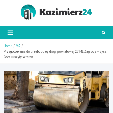
Skip
to
content
kazimierz24.pl
Home
/h2
Przygotowania do przebudowy drogi powiatowej 2514L Zagrody – Łysa
Góra ruszyły w teren