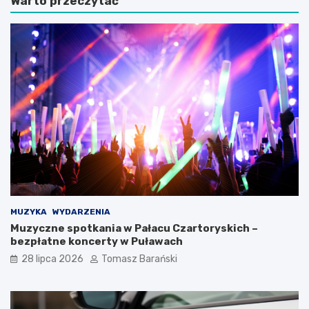
Warto przeczytać
j
e
n
u
i
s
e
z
z
1
n
0
a
0
n
-
e
l
t
e
a
c
j
i
e
a
m
O
n
S
i
P
c
B
MUZYKA
WYDARZENIA
e
o
Muzyczne spotkania w Pałacu Czartoryskich –
K
c
bezpłatne koncerty w Puławach
a
h
28 lipca 2026
Tomasz Barański
z
o
i
t
m
n
i
i