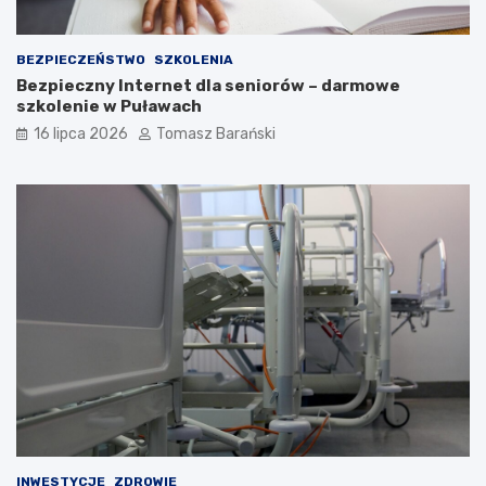
ś
c
i
BEZPIECZEŃSTWO
SZKOLENIA
Bezpieczny Internet dla seniorów – darmowe
szkolenie w Puławach
16 lipca 2026
Tomasz Barański
INWESTYCJE
ZDROWIE