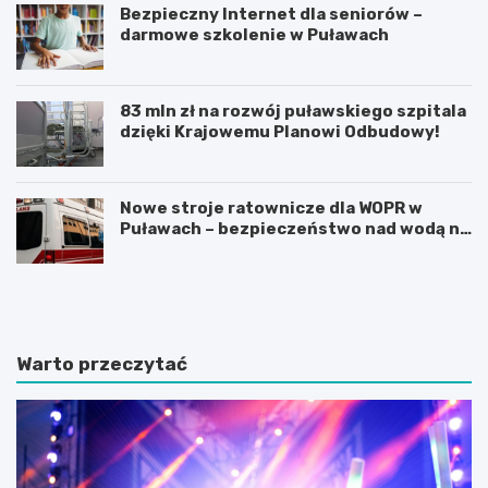
Bezpieczny Internet dla seniorów –
darmowe szkolenie w Puławach
83 mln zł na rozwój puławskiego szpitala
dzięki Krajowemu Planowi Odbudowy!
Nowe stroje ratownicze dla WOPR w
Puławach – bezpieczeństwo nad wodą na
pierwszym miejscu!
O
J
d
u
k
b
r
i
y
l
Warto przeczytać
j
e
n
u
i
s
e
z
z
1
n
0
a
0