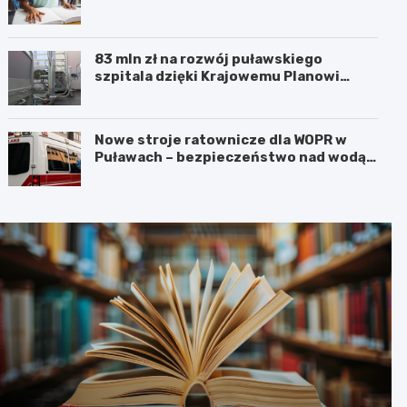
83 mln zł na rozwój puławskiego
szpitala dzięki Krajowemu Planowi
Odbudowy!
Nowe stroje ratownicze dla WOPR w
Puławach – bezpieczeństwo nad wodą
na pierwszym miejscu!