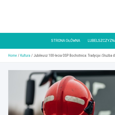
Skip
to
content
STRONA GŁÓWNA
LUBELSZCZYZN
Home
Kultura
Jubileusz 100-lecia OSP Bochotnica: Tradycja i Służba 