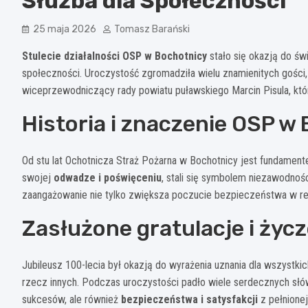
Służba dla Społeczności
25 maja 2026
Tomasz Barański
Stulecie działalności OSP w Bochotnicy
stało się okazją do świ
społeczności. Uroczystość zgromadziła wielu znamienitych gości, 
wiceprzewodniczący rady powiatu puławskiego Marcin Pisula, któ
Historia i znaczenie OSP w
Od stu lat Ochotnicza Straż Pożarna w Bochotnicy jest fundament
swojej
odwadze i poświęceniu
, stali się symbolem niezawodnośc
zaangażowanie nie tylko zwiększa poczucie bezpieczeństwa w reg
Zasłużone gratulacje i życ
Jubileusz 100-lecia był okazją do wyrażenia uznania dla wszystkic
rzecz innych. Podczas uroczystości padło wiele serdecznych słów
sukcesów, ale również
bezpieczeństwa i satysfakcji
z pełnionej