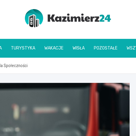
kazimierz24.pl
A
TURYSTYKA
WAKACJE
WISŁA
POZOSTAŁE
WSZ
dla Społeczności