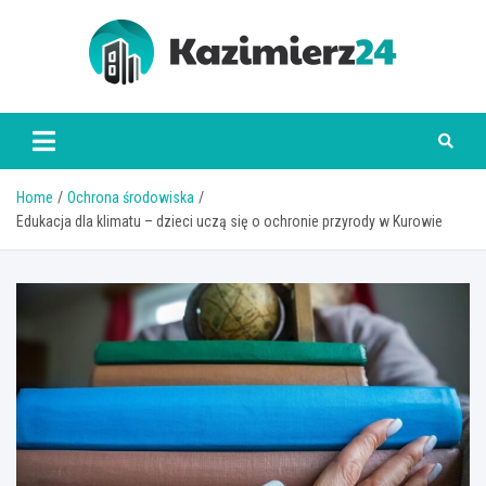
Skip
to
content
kazimierz24.pl
Home
Ochrona środowiska
Edukacja dla klimatu – dzieci uczą się o ochronie przyrody w Kurowie