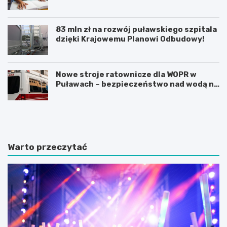
83 mln zł na rozwój puławskiego szpitala
dzięki Krajowemu Planowi Odbudowy!
Nowe stroje ratownicze dla WOPR w
Puławach – bezpieczeństwo nad wodą na
pierwszym miejscu!
O
J
d
u
k
b
r
i
y
l
Warto przeczytać
j
e
n
u
i
s
e
z
z
1
n
0
a
0
n
-
e
l