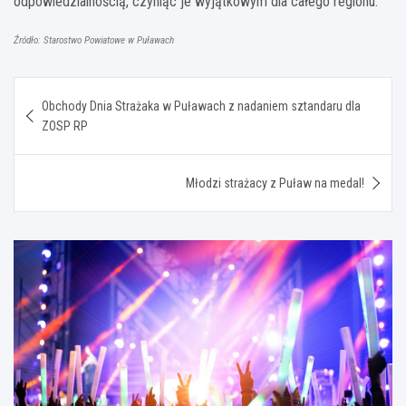
odpowiedzialnością, czyniąc je wyjątkowym dla całego regionu.
Źródło: Starostwo Powiatowe w Puławach
Nawigacja
Obchody Dnia Strażaka w Puławach z nadaniem sztandaru dla
wpisu
ZOSP RP
Młodzi strażacy z Puław na medal!