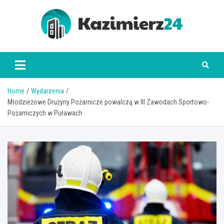
Skip
to
content
kazimierz24.pl
Home
Wydarzenia
Młodzieżowe Drużyny Pożarnicze powalczą w III Zawodach Sportowo-
Pożarniczych w Puławach