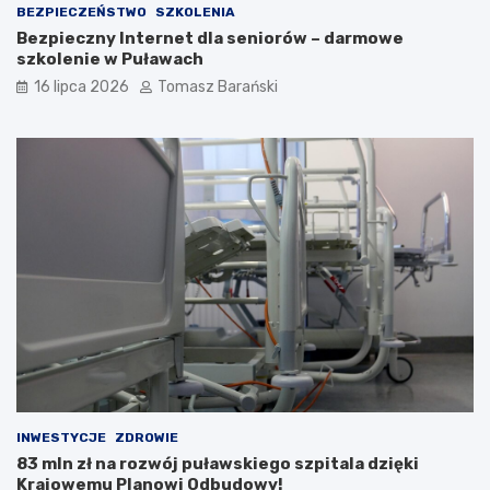
i
BEZPIECZEŃSTWO
SZKOLENIA
Bezpieczny Internet dla seniorów – darmowe
szkolenie w Puławach
16 lipca 2026
Tomasz Barański
INWESTYCJE
ZDROWIE
83 mln zł na rozwój puławskiego szpitala dzięki
Krajowemu Planowi Odbudowy!