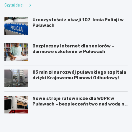
Czytaj dalej
Uroczystości z okazji 107-lecia Policji w
Puławach
Bezpieczny Internet dla seniorów –
darmowe szkolenie w Puławach
83 mln zł na rozwój puławskiego szpitala
dzięki Krajowemu Planowi Odbudowy!
Nowe stroje ratownicze dla WOPR w
Puławach – bezpieczeństwo nad wodą na
pierwszym miejscu!
O
J
d
u
k
b
r
i