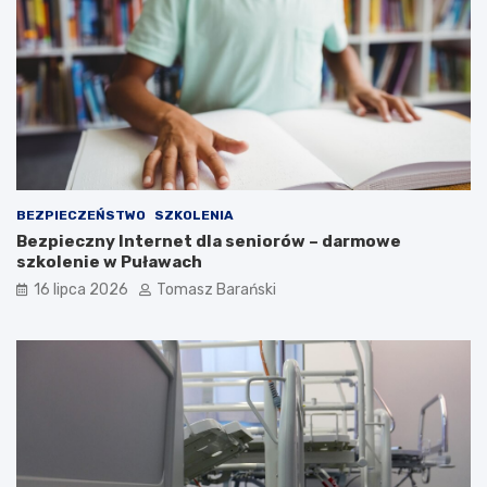
w
p
s
o
k
ł
ą
e
c
z
n
o
ś
c
i
BEZPIECZEŃSTWO
SZKOLENIA
Bezpieczny Internet dla seniorów – darmowe
szkolenie w Puławach
16 lipca 2026
Tomasz Barański