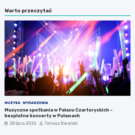
y
l
Warto przeczytać
j
e
n
u
i
s
e
z
z
1
n
0
a
0
n
-
e
l
t
e
a
c
j
i
e
a
m
O
n
S
i
P
c
B
MUZYKA
WYDARZENIA
e
o
Muzyczne spotkania w Pałacu Czartoryskich –
K
c
bezpłatne koncerty w Puławach
a
h
28 lipca 2026
Tomasz Barański
z
o
i
t