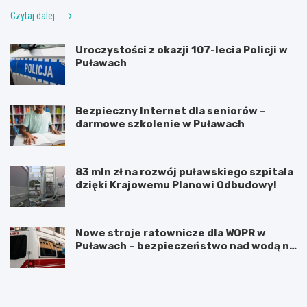
Czytaj dalej
Uroczystości z okazji 107-lecia Policji w
Puławach
Bezpieczny Internet dla seniorów –
darmowe szkolenie w Puławach
83 mln zł na rozwój puławskiego szpitala
dzięki Krajowemu Planowi Odbudowy!
Nowe stroje ratownicze dla WOPR w
Puławach – bezpieczeństwo nad wodą na
pierwszym miejscu!
O
J
d
u
k
b
r
i