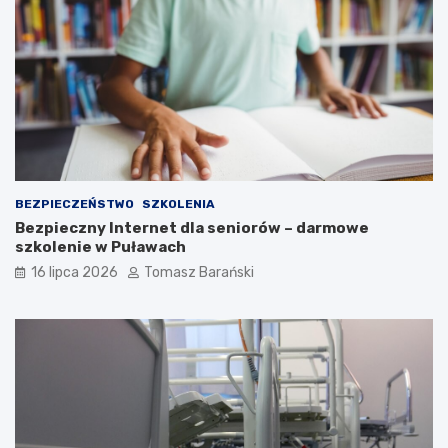
w
p
s
o
k
ł
ą
e
c
z
n
o
ś
c
i
BEZPIECZEŃSTWO
SZKOLENIA
Bezpieczny Internet dla seniorów – darmowe
szkolenie w Puławach
16 lipca 2026
Tomasz Barański