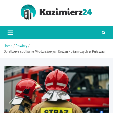
Skip
to
content
kazimierz24.pl
Home
Powiaty
Opłatkowe spotkanie Młodzieżowych Drużyn Pożarniczych w Puławach