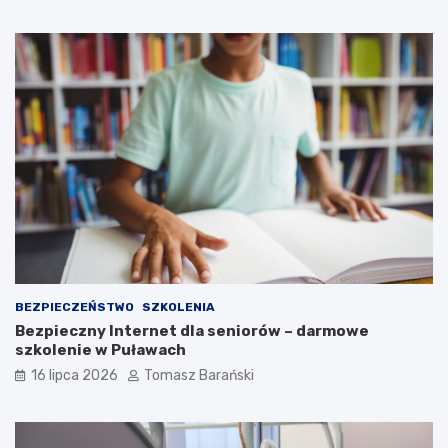
ą
b
P
a
a
d
w
l
ł
a
o
S
w
p
s
o
k
ł
ą
e
c
z
n
o
ś
c
i
BEZPIECZEŃSTWO
SZKOLENIA
Bezpieczny Internet dla seniorów – darmowe
szkolenie w Puławach
16 lipca 2026
Tomasz Barański