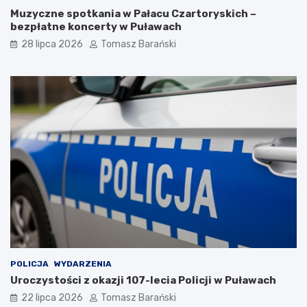
e
o
Muzyczne spotkania w Pałacu Czartoryskich –
K
c
bezpłatne koncerty w Puławach
a
h
28 lipca 2026
Tomasz Barański
z
o
i
t
m
n
i
i
e
c
r
a
z
:
a
T
D
r
o
a
l
d
n
y
e
c
g
j
o
a
z
i
H
S
POLICJA
WYDARZENIA
a
ł
Uroczystości z okazji 107-lecia Policji w Puławach
n
u
n
ż
22 lipca 2026
Tomasz Barański