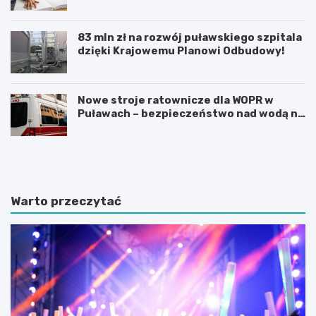
83 mln zł na rozwój puławskiego szpitala
dzięki Krajowemu Planowi Odbudowy!
Nowe stroje ratownicze dla WOPR w
Puławach – bezpieczeństwo nad wodą na
pierwszym miejscu!
O
J
d
u
k
b
r
i
y
l
Warto przeczytać
j
e
n
u
i
s
e
z
z
1
n
0
a
0
n
-
e
l