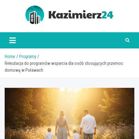
Skip
to
content
kazimierz24.pl
Home
Programy
Rekrutacja do programów wsparcia dla osób stosujących przemoc
domową w Puławach