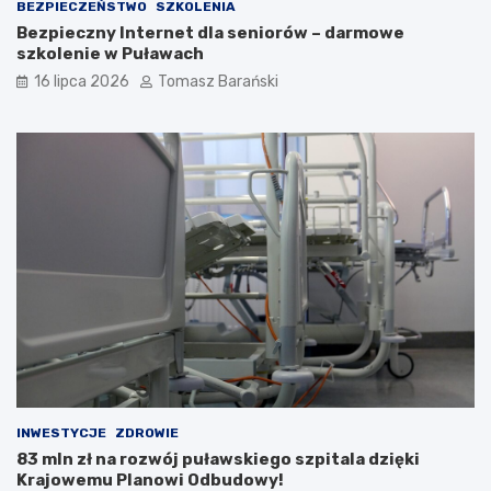
i
BEZPIECZEŃSTWO
SZKOLENIA
Bezpieczny Internet dla seniorów – darmowe
szkolenie w Puławach
16 lipca 2026
Tomasz Barański
INWESTYCJE
ZDROWIE
83 mln zł na rozwój puławskiego szpitala dzięki
Krajowemu Planowi Odbudowy!