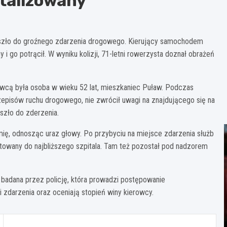
italizowany
doszło do groźnego zdarzenia drogowego. Kierujący samochodem
 go potrącił. W wyniku kolizji, 71-letni rowerzysta doznał obrażeń
awcą była osoba w wieku 52 lat, mieszkaniec Puław. Podczas
pisów ruchu drogowego, nie zwrócił uwagi na znajdującego się na
szło do zderzenia.
ię, odnosząc uraz głowy. Po przybyciu na miejsce zdarzenia służb
owany do najbliższego szpitala. Tam też pozostał pod nadzorem
z badana przez policję, która prowadzi postępowanie
zdarzenia oraz oceniają stopień winy kierowcy.