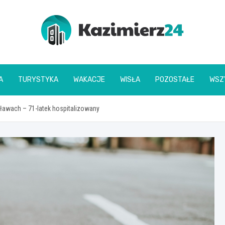
kazimierz24.pl
A
TURYSTYKA
WAKACJE
WISŁA
POZOSTAŁE
WSZ
ławach – 71-latek hospitalizowany