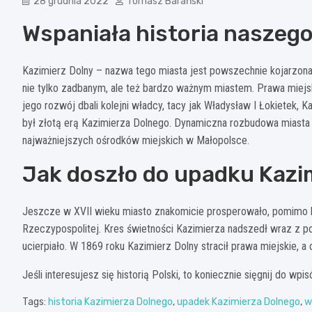
28 grudnia 2022
Tomasz Barański
Wspaniała historia naszeg
Kazimierz Dolny – nazwa tego miasta jest powszechnie kojarzona 
nie tylko zadbanym, ale też bardzo ważnym miastem. Prawa miejsk
jego rozwój dbali kolejni władcy, tacy jak Władysław I Łokietek, K
był złotą erą Kazimierza Dolnego. Dynamiczna rozbudowa miasta i
najważniejszych ośrodków miejskich w Małopolsce.
Jak doszło do upadku Kazi
Jeszcze w XVII wieku miasto znakomicie prosperowało, pomimo
Rzeczypospolitej. Kres świetności Kazimierza nadszedł wraz z 
ucierpiało. W 1869 roku Kazimierz Dolny stracił prawa miejskie, a
Jeśli interesujesz się historią Polski, to koniecznie sięgnij do wpi
Tags:
historia Kazimierza Dolnego
,
upadek Kazimierza Dolnego
,
w