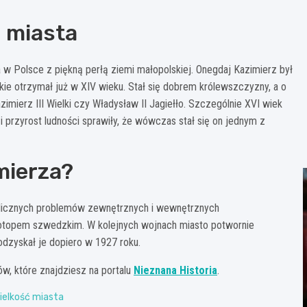
o miasta
w Polsce z piękną perłą ziemi małopolskiej. Onegdaj Kazimierz był
ie otrzymał już w XIV wieku. Stał się dobrem królewszczyzny, a o
azimierz III Wielki czy Władysław II Jagiełło. Szczególnie XVI wiek
 przyrost ludności sprawiły, że wówczas stał się on jednym z
mierza?
 licznych problemów zewnętrznych i wewnętrznych
potopem szwedzkim. W kolejnych wojnach miasto potwornie
 odzyskał je dopiero w 1927 roku.
sów, które znajdziesz na portalu
Nieznana Historia
.
ielkość miasta