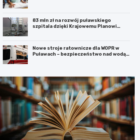
83 mln zł na rozwój puławskiego
szpitala dzięki Krajowemu Planowi
Odbudowy!
Nowe stroje ratownicze dla WOPR w
Puławach – bezpieczeństwo nad wodą
na pierwszym miejscu!