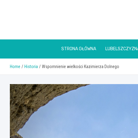
Skip
to
content
STRONA GŁÓWNA
LUBELSZCZYZN
Home
Historia
Wspomnienie wielkości Kazimierza Dolnego