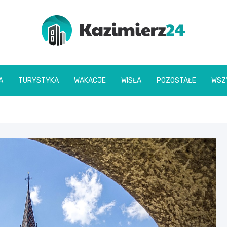
kazimierz24.pl
A
TURYSTYKA
WAKACJE
WISŁA
POZOSTAŁE
WSZ