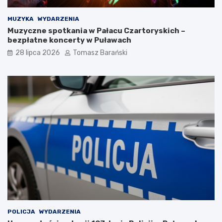
i
P
c
B
MUZYKA
WYDARZENIA
e
o
Muzyczne spotkania w Pałacu Czartoryskich –
K
c
bezpłatne koncerty w Puławach
a
h
28 lipca 2026
Tomasz Barański
z
o
i
t
m
n
i
i
e
c
r
a
z
:
a
T
D
r
o
a
l
d
n
y
e
c
g
j
o
a
z
i
H
S
POLICJA
WYDARZENIA
a
ł