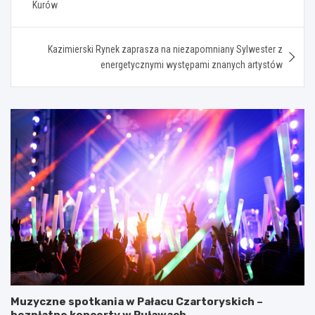
Kurów
Kazimierski Rynek zaprasza na niezapomniany Sylwester z
energetycznymi występami znanych artystów
Muzyczne spotkania w Pałacu Czartoryskich –
bezpłatne koncerty w Puławach