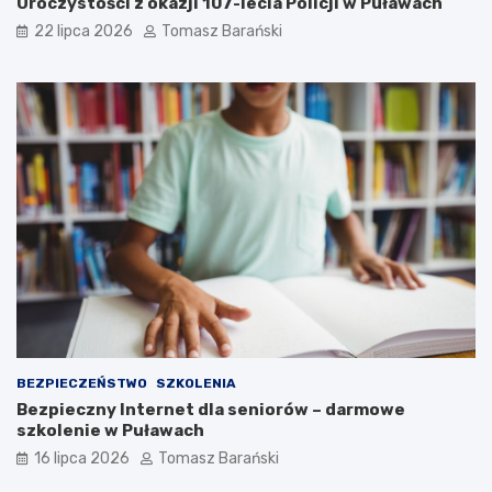
Uroczystości z okazji 107-lecia Policji w Puławach
n
u
n
ż
22 lipca 2026
Tomasz Barański
ą
b
P
a
a
d
w
l
ł
a
o
S
w
p
s
o
k
ł
ą
e
c
z
n
o
ś
c
i
BEZPIECZEŃSTWO
SZKOLENIA
Bezpieczny Internet dla seniorów – darmowe
szkolenie w Puławach
16 lipca 2026
Tomasz Barański