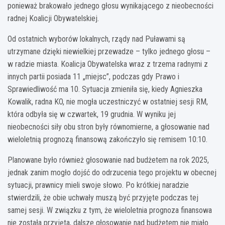
ponieważ brakowało jednego głosu wynikającego z nieobecności
radnej Koalicji Obywatelskiej.
Od ostatnich wyborów lokalnych, rządy nad Puławami są
utrzymane dzięki niewielkiej przewadze – tylko jednego głosu –
w radzie miasta. Koalicja Obywatelska wraz z trzema radnymi z
innych partii posiada 11 „miejsc”, podczas gdy Prawo i
Sprawiedliwość ma 10. Sytuacja zmieniła się, kiedy Agnieszka
Kowalik, radna KO, nie mogła uczestniczyć w ostatniej sesji RM,
która odbyła się w czwartek, 19 grudnia. W wyniku jej
nieobecności siły obu stron były równomierne, a głosowanie nad
wieloletnią prognozą finansową zakończyło się remisem 10:10.
Planowane było również głosowanie nad budżetem na rok 2025,
jednak zanim mogło dojść do odrzucenia tego projektu w obecnej
sytuacji, prawnicy mieli swoje słowo. Po krótkiej naradzie
stwierdzili, że obie uchwały muszą być przyjęte podczas tej
samej sesji. W związku z tym, że wieloletnia prognoza finansowa
nie została przyjęta, dalsze głosowanie nad budżetem nie miało