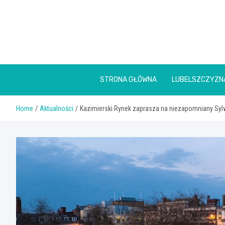
Skip
to
content
STRONA GŁÓWNA
LUBELSZCZYZN
Home
Aktualności
Kazimierski Rynek zaprasza na niezapomniany Syl