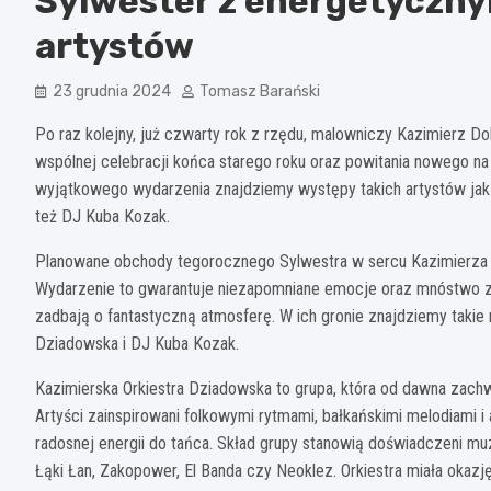
Sylwester z energetyczn
artystów
23 grudnia 2024
Tomasz Barański
Po raz kolejny, już czwarty rok z rzędu, malowniczy Kazimierz D
wspólnej celebracji końca starego roku oraz powitania nowego na
wyjątkowego wydarzenia znajdziemy występy takich artystów jak
też DJ Kuba Kozak.
Planowane obchody tegorocznego Sylwestra w sercu Kazimierza 
Wydarzenie to gwarantuje niezapomniane emocje oraz mnóstwo zab
zadbają o fantastyczną atmosferę. W ich gronie znajdziemy takie
Dziadowska i DJ Kuba Kozak.
Kazimierska Orkiestra Dziadowska to grupa, która od dawna zach
Artyści zainspirowani folkowymi rytmami, bałkańskimi melodiami 
radosnej energii do tańca. Skład grupy stanowią doświadczeni muz
Łąki Łan, Zakopower, El Banda czy Neoklez. Orkiestra miała okazj