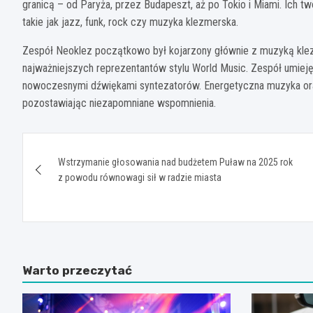
granicą – od Paryża, przez Budapeszt, aż po Tokio i Miami. Ich 
takie jak jazz, funk, rock czy muzyka klezmerska.
Zespół Neoklez początkowo był kojarzony głównie z muzyką klezm
najważniejszych reprezentantów stylu World Music. Zespół umiej
nowoczesnymi dźwiękami syntezatorów. Energetyczna muzyka ora
pozostawiając niezapomniane wspomnienia.
Nawigacja
Wstrzymanie głosowania nad budżetem Puław na 2025 rok
wpisu
z powodu równowagi sił w radzie miasta
Warto przeczytać