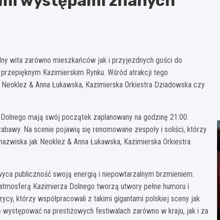
ymi występami znanych
olny wita zarówno mieszkańców jak i przyjezdnych gości do
 przepięknym Kazimierskim Rynku. Wśród atrakcji tego
 Neoklez & Anna Łukawska, Kazimierska Orkiestra Dziadowska czy
Dolnego mają swój początek zaplanowany na godzinę 21:00.
awy. Na scenie pojawią się renomowane zespoły i soliści, którzy
 nazwiska jak Neoklez & Anna Łukawska, Kazimierska Orkiestra
wyca publiczność swoją energią i niepowtarzalnym brzmieniem.
i atmosferą Kazimierza Dolnego tworzą utwory pełne humoru i
ycy, którzy współpracowali z takimi gigantami polskiej sceny jak
ę występować na prestiżowych festiwalach zarówno w kraju, jak i za