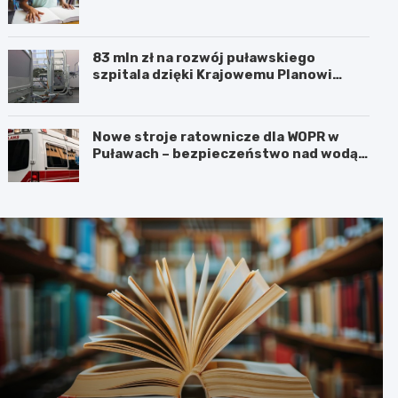
83 mln zł na rozwój puławskiego
szpitala dzięki Krajowemu Planowi
Odbudowy!
Nowe stroje ratownicze dla WOPR w
Puławach – bezpieczeństwo nad wodą
na pierwszym miejscu!