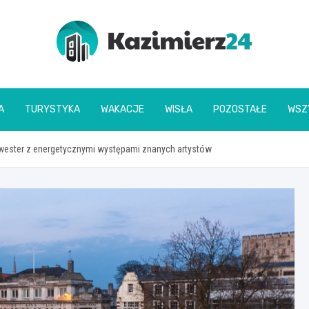
kazimierz24.pl
A
TURYSTYKA
WAKACJE
WISŁA
POZOSTAŁE
WSZ
wester z energetycznymi występami znanych artystów