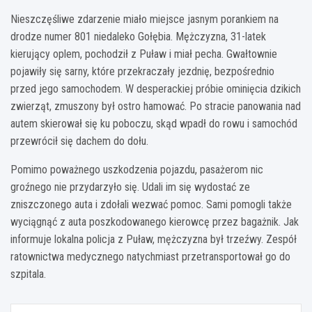
Nieszczęśliwe zdarzenie miało miejsce jasnym porankiem na
drodze numer 801 niedaleko Gołębia. Mężczyzna, 31-latek
kierujący oplem, pochodził z Puław i miał pecha. Gwałtownie
pojawiły się sarny, które przekraczały jezdnię, bezpośrednio
przed jego samochodem. W desperackiej próbie ominięcia dzikich
zwierząt, zmuszony był ostro hamować. Po stracie panowania nad
autem skierował się ku poboczu, skąd wpadł do rowu i samochód
przewrócił się dachem do dołu.
Pomimo poważnego uszkodzenia pojazdu, pasażerom nic
groźnego nie przydarzyło się. Udali im się wydostać ze
zniszczonego auta i zdołali wezwać pomoc. Sami pomogli także
wyciągnąć z auta poszkodowanego kierowcę przez bagażnik. Jak
informuje lokalna policja z Puław, mężczyzna był trzeźwy. Zespół
ratownictwa medycznego natychmiast przetransportował go do
szpitala.