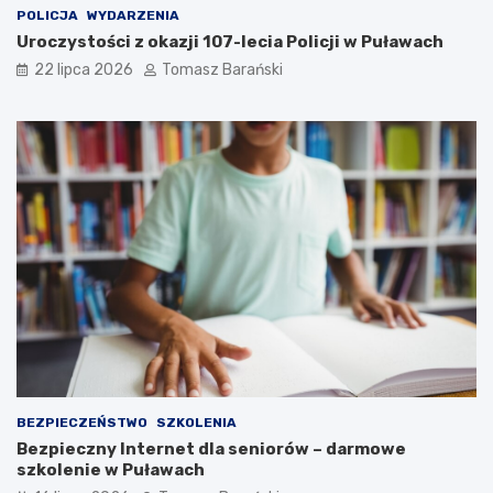
H
S
POLICJA
WYDARZENIA
a
ł
Uroczystości z okazji 107-lecia Policji w Puławach
n
u
n
ż
22 lipca 2026
Tomasz Barański
ą
b
P
a
a
d
w
l
ł
a
o
S
w
p
s
o
k
ł
ą
e
c
z
n
o
ś
c
i
BEZPIECZEŃSTWO
SZKOLENIA
Bezpieczny Internet dla seniorów – darmowe
szkolenie w Puławach