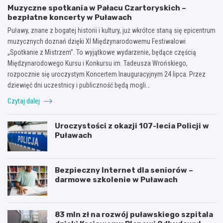
Muzyczne spotkania w Pałacu Czartoryskich –
bezpłatne koncerty w Puławach
Puławy, znane z bogatej historii i kultury, już wkrótce staną się epicentrum
muzycznych doznań dzięki XI Międzynarodowemu Festiwalowi
„Spotkanie z Mistrzem”. To wyjątkowe wydarzenie, będące częścią
Międzynarodowego Kursu i Konkursu im. Tadeusza Wrońskiego,
rozpocznie się uroczystym Koncertem Inauguracyjnym 24 lipca. Przez
dziewięć dni uczestnicy i publiczność będą mogli…
Czytaj dalej
Uroczystości z okazji 107-lecia Policji w
Puławach
Bezpieczny Internet dla seniorów –
darmowe szkolenie w Puławach
83 mln zł na rozwój puławskiego szpitala