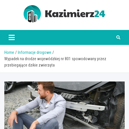
Skip
to
content
kazimierz24.pl
Home
Informacje drogowe
Wypadek na drodze wojewódzkiej nr 801 spowodowany przez
przebiegające dzikie zwierzęta