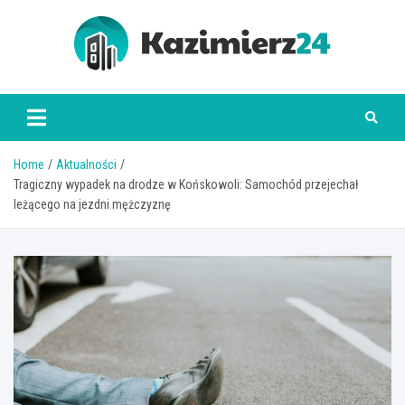
Skip
to
content
kazimierz24.pl
Home
Aktualności
Tragiczny wypadek na drodze w Końskowoli: Samochód przejechał
leżącego na jezdni mężczyznę