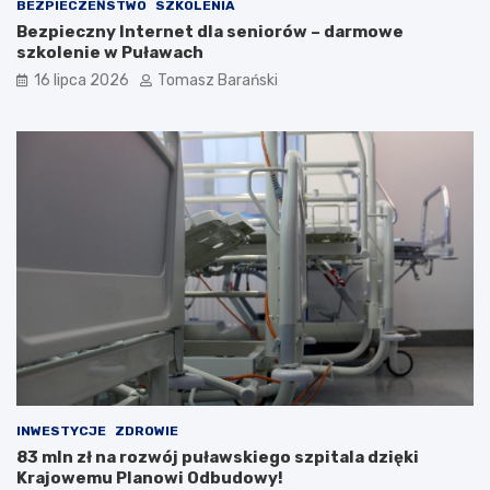
i
BEZPIECZEŃSTWO
SZKOLENIA
Bezpieczny Internet dla seniorów – darmowe
szkolenie w Puławach
16 lipca 2026
Tomasz Barański
INWESTYCJE
ZDROWIE
83 mln zł na rozwój puławskiego szpitala dzięki
Krajowemu Planowi Odbudowy!