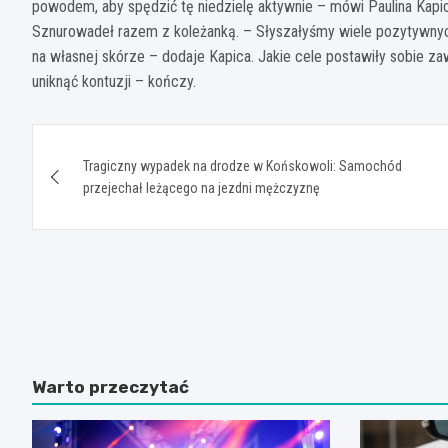
powodem, aby spędzić tę niedzielę aktywnie – mówi Paulina Kapica
Sznurowadeł razem z koleżanką. – Słyszałyśmy wiele pozytywnych 
na własnej skórze – dodaje Kapica. Jakie cele postawiły sobie z
uniknąć kontuzji – kończy.
Nawigacja
Tragiczny wypadek na drodze w Końskowoli: Samochód
wpisu
przejechał leżącego na jezdni mężczyznę
Warto przeczytać