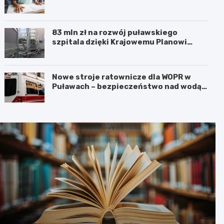
83 mln zł na rozwój puławskiego
szpitala dzięki Krajowemu Planowi
Odbudowy!
Nowe stroje ratownicze dla WOPR w
Puławach – bezpieczeństwo nad wodą
na pierwszym miejscu!