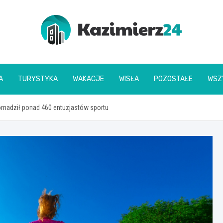
kazimierz24.pl
A
TURYSTYKA
WAKACJE
WISŁA
POZOSTAŁE
WSZ
omadził ponad 460 entuzjastów sportu