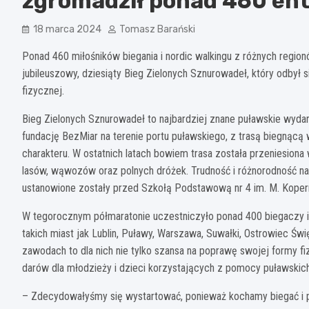
zgromadził ponad 460 ent
18 marca 2024
Tomasz Barański
Ponad 460 miłośników biegania i nordic walkingu z różnych region
jubileuszowy, dziesiąty Bieg Zielonych Sznurowadeł, który odbył 
fizycznej.
Bieg Zielonych Sznurowadeł to najbardziej znane puławskie wyd
fundację BezMiar na terenie portu puławskiego, z trasą biegnącą 
charakteru. W ostatnich latach bowiem trasa została przeniesion
lasów, wąwozów oraz polnych dróżek. Trudność i różnorodność naw
ustanowione zostały przed Szkołą Podstawową nr 4 im. M. Kopern
W tegorocznym półmaratonie uczestniczyło ponad 400 biegaczy i p
takich miast jak Lublin, Puławy, Warszawa, Suwałki, Ostrowiec Św
zawodach to dla nich nie tylko szansa na poprawę swojej formy fiz
darów dla młodzieży i dzieci korzystających z pomocy puławsk
– Zdecydowałyśmy się wystartować, ponieważ kochamy biegać i 