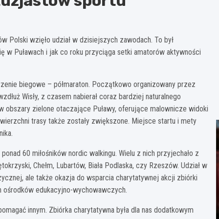
uzjastów sportu
ów Polski wzięło udział w dzisiejszych zawodach. To był
się w Puławach i jak co roku przyciąga setki amatorów aktywności
arzenie biegowe – półmaraton. Początkowo organizowany przez
wzdłuż Wisły, z czasem nabierał coraz bardziej naturalnego
a w obszary zielone otaczające Puławy, oferujące malownicze widoki
ierzchni trasy także zostały zwiększone. Miejsce startu i mety
ika.
onad 60 miłośników nordic walkingu. Wielu z nich przyjechało z
iętokrzyski, Chełm, Lubartów, Biała Podlaska, czy Rzeszów. Udział w
ycznej, ale także okazja do wsparcia charytatywnej akcji zbiórki
ich ośrodków edukacyjno-wychowawczych.
pomagać innym. Zbiórka charytatywna była dla nas dodatkowym