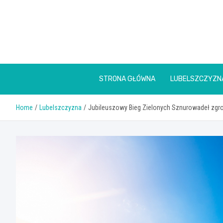
Skip
to
content
STRONA GŁÓWNA
LUBELSZCZYZN
Home
Lubelszczyzna
Jubileuszowy Bieg Zielonych Sznurowadeł zgr