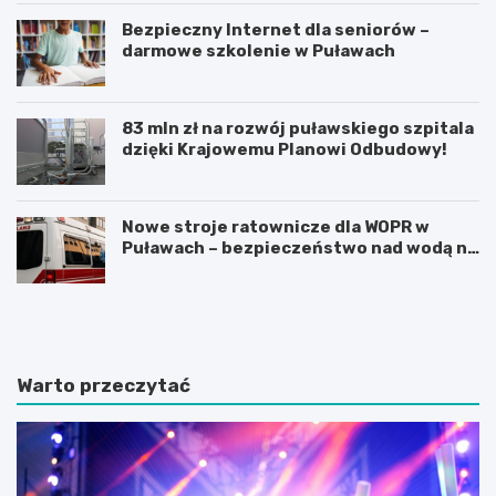
Bezpieczny Internet dla seniorów –
darmowe szkolenie w Puławach
83 mln zł na rozwój puławskiego szpitala
dzięki Krajowemu Planowi Odbudowy!
Nowe stroje ratownicze dla WOPR w
Puławach – bezpieczeństwo nad wodą na
pierwszym miejscu!
O
J
d
u
k
b
r
i
y
l
Warto przeczytać
j
e
n
u
i
s
e
z
z
1
n
0