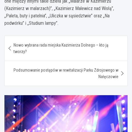
one między innymi takie dzieła jak „Malarze w Kazimierzu
(Kazimierz w malarzach)”, „Kazimierz Malewicz nad Wisłą”,
„Paleta, buty i patelnia”, „Uliczka w sąsiedztwie” oraz „Na
podwórku” i „Studium lampy”.
Nawigacja
Nowo wybrana rada miejska Kazimierza Dolnego – kto ją
wpisu
tworzy?
Podsumowanie postępów w rewitalizacji Parku Zdrojowego w
Nałęczowie