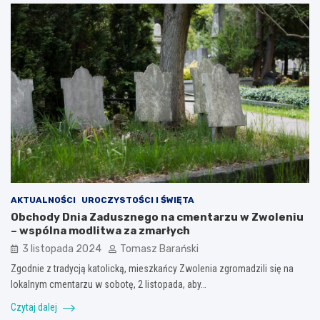
AKTUALNOŚCI
UROCZYSTOŚCI I ŚWIĘTA
Obchody Dnia Zadusznego na cmentarzu w Zwoleniu
– wspólna modlitwa za zmarłych
3 listopada 2024
Tomasz Barański
Zgodnie z tradycją katolicką, mieszkańcy Zwolenia zgromadzili się na
lokalnym cmentarzu w sobotę, 2 listopada, aby…
Czytaj dalej