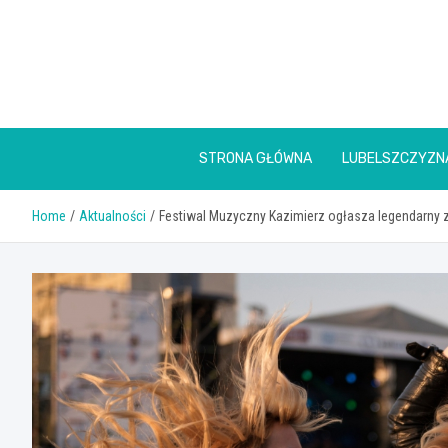
Skip
to
content
STRONA GŁÓWNA
LUBELSZCZYZN
Home
Aktualności
Festiwal Muzyczny Kazimierz ogłasza legendarny 