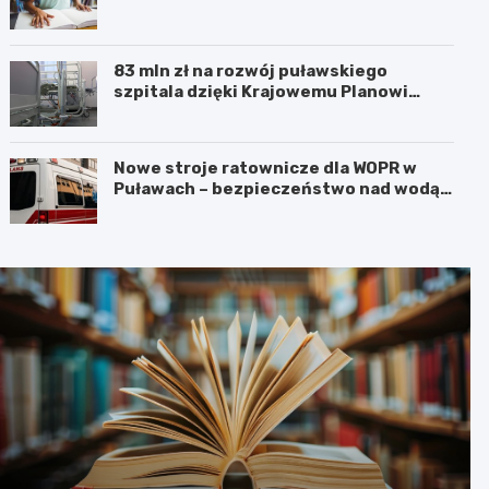
83 mln zł na rozwój puławskiego
szpitala dzięki Krajowemu Planowi
Odbudowy!
Nowe stroje ratownicze dla WOPR w
Puławach – bezpieczeństwo nad wodą
na pierwszym miejscu!