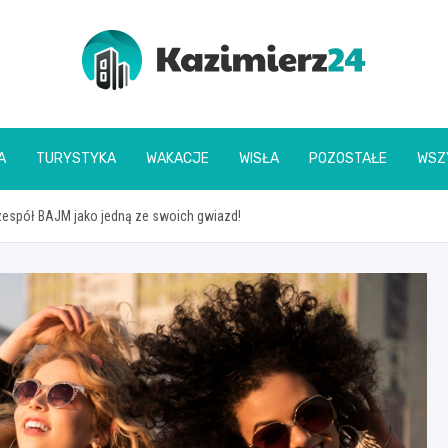
kazimierz24.pl
A
TURYSTYKA
WAKACJE
WISŁA
POZOSTAŁE
WSZ
zespół BAJM jako jedną ze swoich gwiazd!