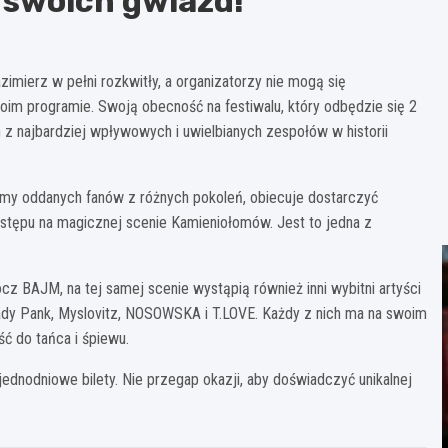
 swoich gwiazd!
mierz w pełni rozkwitły, a organizatorzy nie mogą się
im programie. Swoją obecność na festiwalu, który odbędzie się 2
 z najbardziej wpływowych i uwielbianych zespołów w historii
umy oddanych fanów z różnych pokoleń, obiecuje dostarczyć
stępu na magicznej scenie Kamieniołomów. Jest to jedna z
z BAJM, na tej samej scenie wystąpią również inni wybitni artyści
Lady Pank, Myslovitz, NOSOWSKA i T.LOVE. Każdy z nich ma na swoim
ć do tańca i śpiewu.
ednodniowe bilety. Nie przegap okazji, aby doświadczyć unikalnej