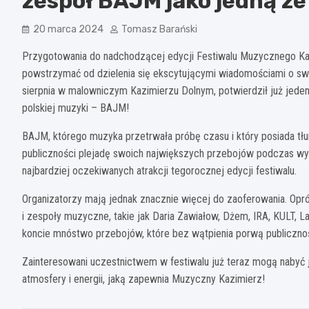
zespół BAJM jako jedną ze
20 marca 2024
Tomasz Barański
Przygotowania do nadchodzącej edycji Festiwalu Muzycznego Kazi
powstrzymać od dzielenia się ekscytującymi wiadomościami o swo
sierpnia w malowniczym Kazimierzu Dolnym, potwierdził już jeden
polskiej muzyki – BAJM!
BAJM, którego muzyka przetrwała próbę czasu i który posiada tł
publiczności plejadę swoich największych przebojów podczas wy
najbardziej oczekiwanych atrakcji tegorocznej edycji festiwalu.
Organizatorzy mają jednak znacznie więcej do zaoferowania. Opróc
i zespoły muzyczne, takie jak Daria Zawiałow, Dżem, IRA, KULT, 
koncie mnóstwo przebojów, które bez wątpienia porwą publicznoś
Zainteresowani uczestnictwem w festiwalu już teraz mogą nabyć j
atmosfery i energii, jaką zapewnia Muzyczny Kazimierz!