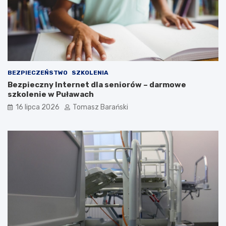
ą
e
c
z
n
o
ś
c
i
BEZPIECZEŃSTWO
SZKOLENIA
Bezpieczny Internet dla seniorów – darmowe
szkolenie w Puławach
16 lipca 2026
Tomasz Barański