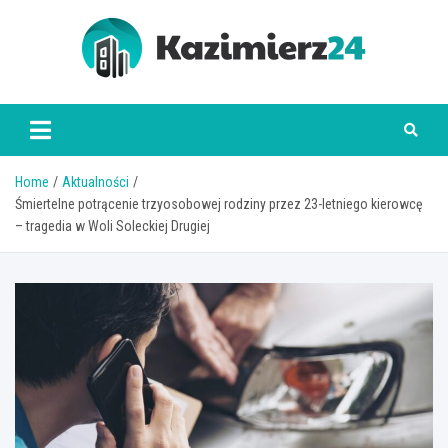
Skip
to
content
kazimierz24.pl
Home
Aktualności
Śmiertelne potrącenie trzyosobowej rodziny przez 23-letniego kierowcę
– tragedia w Woli Soleckiej Drugiej