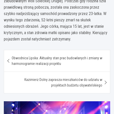
zabudowanym Woli Soleckiej Drugiej. Podczas gdy rodzina szła
prawidłową stroną pobocza, została ona zaskoczona przez
szybko nadjeżdżający samochód prowadzony przez 23-latka. W
wyniku tego zdarzenia, 52-letni pieszy zmarł na skutek
odniesionych obrażeń. Jego córka, mająca 15 lat, jest w stanie
krytycznym, a stan zdrowia matki opisano jako stabilny. Kierujący
pojazdem został natychmiast zatrzymany.
Nawigacja
Obwodnica Lipska: Aktualny stan prac budowlanych i zmiany w
wpisu
harmonogramie realizacji projektu
Kazimierz Dolny zaprasza mieszkańców do udziału w
projektach budżetu obywatelskiego