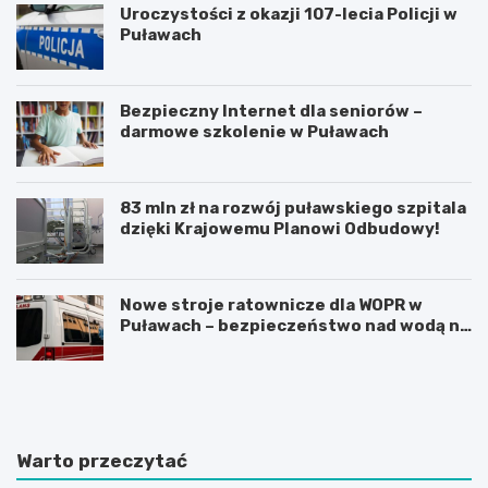
Uroczystości z okazji 107-lecia Policji w
Puławach
Bezpieczny Internet dla seniorów –
darmowe szkolenie w Puławach
83 mln zł na rozwój puławskiego szpitala
dzięki Krajowemu Planowi Odbudowy!
Nowe stroje ratownicze dla WOPR w
Puławach – bezpieczeństwo nad wodą na
pierwszym miejscu!
O
J
d
u
k
b
r
i
y
l
Warto przeczytać
j
e
n
u