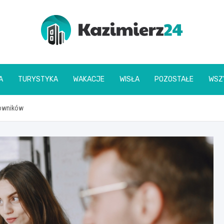
kazimierz24.pl
A
TURYSTYKA
WAKACJE
WISŁA
POZOSTAŁE
WSZ
cowników