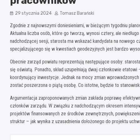
pracowników
29 stycznia 2024
Tomasz Barański
Zgodnie z najnowszymi doniesieniami, w bieżącym tygodniu plano
Aktualna liczba osób, które go tworzą, wynosi cztery, ale niedłu
nadchodzącej sesji, starosta ma wskazać kandydata na nowego 
specjalizującego się w kwestiach geodezyjnych jest bardzo wyso
Obecnie zarząd powiatu reprezentują następujące osoby: starosta
się oświatą. Ponadto, skład uzupełniają dwaj członkowie etatowi
koordynujący inwestycje. Jednak na mocy zmian wprowadzonych w
zostać poszerzona o piątą osobę. Co istotne, będzie to stanowis
Argumentacja zaproponowanych zmian zakłada poprawę efektywno
członków zarządu. W związku z nadchodzącym okresem intensywnej
projektów finansowanych ze środków zewnętrznych, powiększeni
struktur – jak wynika z uzasadnienia dołożonego do projektu uchwa