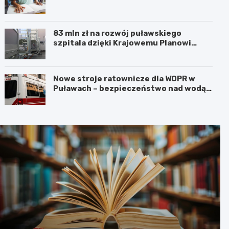
83 mln zł na rozwój puławskiego
szpitala dzięki Krajowemu Planowi
Odbudowy!
Nowe stroje ratownicze dla WOPR w
Puławach – bezpieczeństwo nad wodą
na pierwszym miejscu!