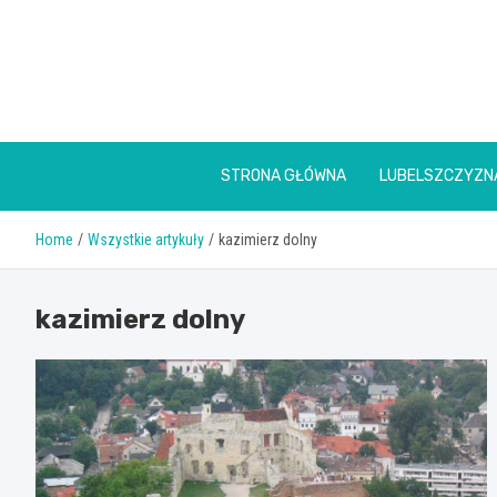
Skip
to
content
STRONA GŁÓWNA
LUBELSZCZYZN
Home
Wszystkie artykuły
kazimierz dolny
kazimierz dolny