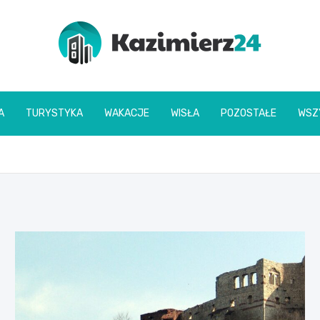
kazimierz24.pl
A
TURYSTYKA
WAKACJE
WISŁA
POZOSTAŁE
WSZ