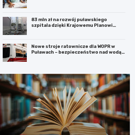
83 mln zł na rozwój puławskiego
szpitala dzięki Krajowemu Planowi
Odbudowy!
Nowe stroje ratownicze dla WOPR w
Puławach – bezpieczeństwo nad wodą
na pierwszym miejscu!